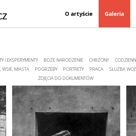
O artyście
Galeria
Y I EKSPERYMENTY
BOŻE NARODZENIE
CHRZCINY
CODZIEN
 WSIE, MIASTA
POGRZEBY
PORTRETY
PRACA
SŁUŻBA WO
ZDJĘCIA DO DOKUMENTÓW