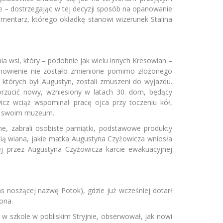
ice – dostrzegając w tej decyzji sposób na opanowanie
entarz, którego okładkę stanowi wizerunek Stalina
 wsi, który – podobnie jak wielu innych Kresowian –
nowienie nie zostało zmienione pomimo złożonego
 których był Augustyn, zostali zmuszeni do wyjazdu.
orzucić nowy, wzniesiony w latach 30. dom, będący
icz wciąż wspominał pracę ojca przy toczeniu kół,
 w swoim muzeum.
e, zabrali osobiste pamiątki, podstawowe produkty
ią wiana, jakie matka Augustyna Czyżowicza wniosła
j przez Augustyna Czyżowicza karcie ewakuacyjnej
 noszącej nazwę Potok), gdzie już wcześniej dotarł
ona.
w szkole w pobliskim Stryjnie, obserwował, jak nowi