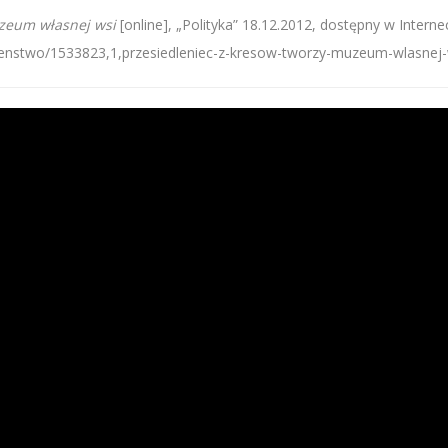
uzeum własnej wsi
[online], „Polityka” 18.12.2012, dostępny w Internec
czenstwo/1533823,1,przesiedleniec-z-kresow-tworzy-muzeum-wlasnej-w