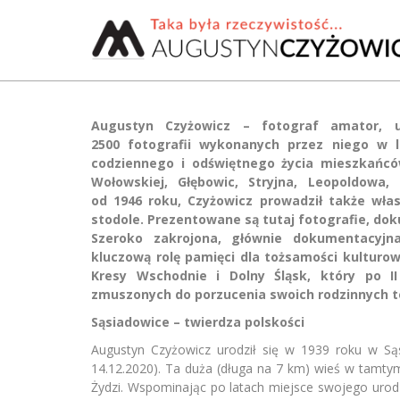
Augustyn Czyżowicz – fotograf amator, 
2500 fotografii wykonanych przez niego w l
codziennego i odświętnego życia mieszkańców
Wołowskiej, Głębowic, Stryjna, Leopoldowa
od 1946 roku, Czyżowicz prowadził także wł
stodole. Prezentowane są tutaj fotografie, doku
Szeroko zakrojona, głównie dokumentacyjn
kluczową rolę pamięci dla tożsamości kultur
Kresy Wschodnie i Dolny Śląsk, który po II
zmuszonych do porzucenia swoich rodzinnych t
Sąsiadowice – twierdza polskości
Augustyn Czyżowicz urodził się w 1939 roku w S
14.12.2020). Ta duża (długa na 7 km) wieś w tamtym
Żydzi. Wspominając po latach miejsce swojego urodze