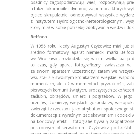
osadnicy zagospodarowują wieś, rozpoczynają pr
a także lokomobile i dynamo, za pomocą których wyt
ojciec skrupulatnie odnotowywał wszystkie wydarz
z Instytutem Hydrologiczno-Meteorologicznym, wysy
który miał w sobie potrzebę zdobywania wiedzy i do
Belfoca
W 1956 roku, kiedy Augustyn Czyżowicz miał już si
średnio formatowy aparat niemiecki marki Belfoc
we Wrocławiu, rozbudziła się w nim wielka pasja do
to czas, gdy aparat fotograficzny, zwłaszcza na
ze swoim aparatem uczestniczył zatem we wszystk
wsi, stał się swoistym kronikarzem wiejskiej wspó
momentach, ale też w momentach prywatności, zaba
pierwszych komunii świętych, uroczystych zakończeń 
zaślubin, obrzędów, śmierci i pogrzebów. W jego 
uczniów, żołnierzy, wiejskich gospodarzy, wielopok
zwierząt i z rzeczami jako atrybutami społecznego st
dokumentacji z wyraźnym zaciekawieniem i dociekliwoś
na końcowy efekt – fotografie bywają zaopatrzone
postronnym obserwatorom. Czyżowicz podkreślał 
przez aparat, powtarzał, że w tamtych czasach „cał