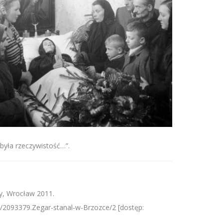
yła rzeczywistość…”.
zny, Wrocław 2011.
oc/2093379.Zegar-stanal-w-Brzozce/2 [dostęp: