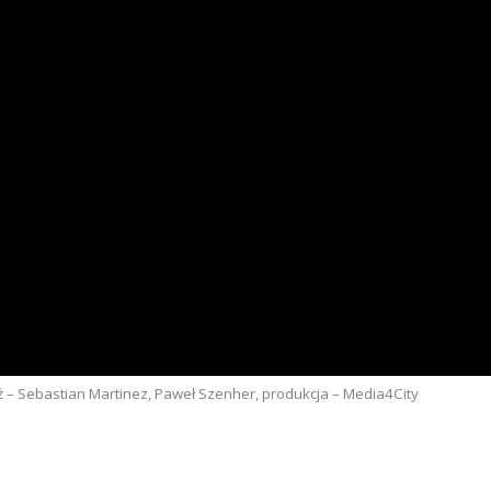
taż – Sebastian Martinez, Paweł Szenher, produkcja – Media4City