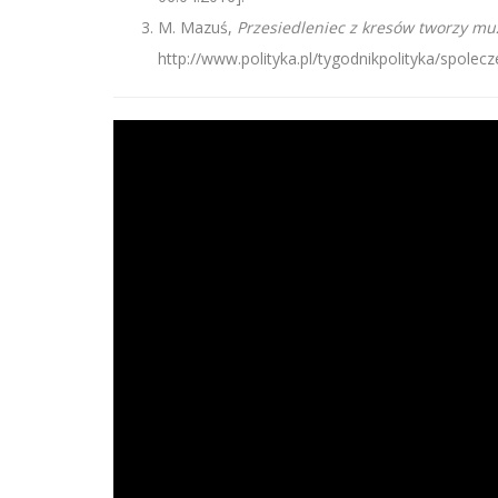
M. Mazuś,
Przesiedleniec z kresów tworzy m
http://www.polityka.pl/tygodnikpolityka/spole