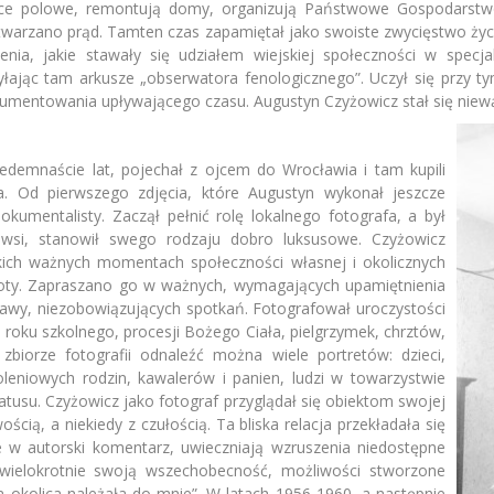
ace polowe, remontują domy, organizują Państwowe Gospodarst
warzano prąd. Tamten czas zapamiętał jako swoiste zwycięstwo życ
enia, jakie stawały się udziałem wiejskiej społeczności w specj
łając tam arkusze „obserwatora fenologicznego”. Uczył się przy t
kumentowania upływającego czasu. Augustyn Czyżowicz stał się niew
edemnaście lat, pojechał z ojcem do Wrocławia i tam kupili
a. Od pierwszego zdjęcia, które Augustyn wykonał jeszcze
kumentalisty. Zaczął pełnić rolę lokalnego fotografa, a był
 wsi, stanowił swego rodzaju dobro luksusowe. Czyżowicz
ich ważnych momentach społeczności własnej i okolicznych
lnoty. Zapraszano go w ważnych, wymagających upamiętnienia
wy, niezobowiązujących spotkań. Fotografował uroczystości
roku szkolnego, procesji Bożego Ciała, pielgrzymek, chrztów,
zbiorze fotografii odnaleźć można wiele portretów: dzieci,
oleniowych rodzin, kawalerów i panien, ludzi w towarzystwie
atusu. Czyżowicz jako fotograf przyglądał się obiektom swojej
cią, a niekiedy z czułością. Ta bliska relacja przekładała się
 w autorski komentarz, uwieczniają wzruszenia niedostępne
wielokrotnie swoją wszechobecność, możliwości stworzone
a okolica należała do mnie”. W latach 1956-1960, a następnie