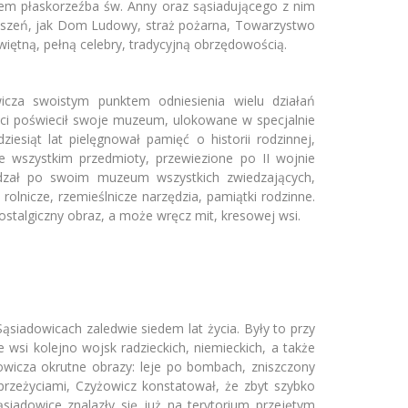
tem płaskorzeźba św. Anny oraz sąsiadującego z nim
rzyszeń, jak Dom Ludowy, straż pożarna, Towarzystwo
iętną, pełną celebry, tradycyjną obrzędowością.
cza swoistym punktem odniesienia wielu działań
ści poświecił swoje muzeum, ulokowane w specjalnie
iesiąt lat pielęgnował pamięć o historii rodzinnej,
e wszystkim przedmioty, przewiezione po II wojnie
adzał po swoim muzeum wszystkich zwiedzających,
rolnicze, rzemieślnicze narzędzia, pamiątki rodzinne.
talgiczny obraz, a może wręcz mit, kresowej wsi.
siadowicach zaledwie siedem lat życia. Były to przy
 wsi kolejno wojsk radzieckich, niemieckich, a także
owicza okrutne obrazy: leje po bombach, zniszczony
rzeżyciami, Czyżowicz konstatował, że zbyt szybko
ąsiadowice znalazły się już na terytorium przejętym