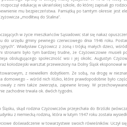
z rozpoczął edukację w ukraińskiej szkole, do której zapisali go rodz
wnienie mu bezpieczeństwa. Pamiątką po tamtym okresie jest elem
Czyżowicza „modlitwą do Stalina”.
ających w życie mieszkańców Sąsiadowic stał się nakaz opuszczenia
u do urzędu gminy pewnego czerwcowego dnia 1946 roku. Posta
cyjnych”. Władysław Czyżowicz z żoną i trójką małych dzieci, wśród
i stronami było tym bardziej trudne, że Czyżowiczowie musieli p
eja obsługującego społeczność wsi i jej okolic. Augustyn Czyżow
oraz kołodziejski warsztat przewieziony na Dolny Śląsk eksponował
towarowym, z niewielkim dobytkiem. Ze sobą, na drogę w nieznan
wa domowego – wśród nich łóżko, które prawdopodobnie było częśc
óżowały z nimi także zwierzęta, zapewne krowy. W przechowywane
ie zachodnie trwała ok. dwóch tygodni.
 Śląsku, skąd rodzina Czyżowiczów przejechała do Brzózki (wówczas
dynku z niemiecką rodziną, która w lutym 1947 roku została wysiedl
yciowe doświadczenie w towarzystwie swoich rówieśników. Uczył się 