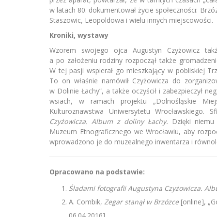
w latach 80. dokumentował życie społeczności: Brzó
Staszowic, Leopoldowa i wielu innych miejscowości.
Kroniki, wystawy
Wzorem swojego ojca Augustyn Czyżowicz także
a po założeniu rodziny rozpoczął także gromadzenie 
W tej pasji wspierał go mieszkający w pobliskiej Trz
To on właśnie namówił Czyżowicza do zorganizo
w Dolinie Łachy”, a także oczyścił i zabezpieczył ne
wsiach, w ramach projektu „Dolnośląskie Miej
Kulturoznawstwa Uniwersytetu Wrocławskiego. S
Czyżowicza. Album z doliny Łachy.
Dzięki niemu 
Muzeum Etnograficznego we Wrocławiu, aby rozpoc
wprowadzono je do muzealnego inwentarza i równole
Opracowano na podstawie:
Śladami fotografii Augustyna Czyżowicza. Alb
A. Combik,
Zegar stanął w Brzózce
[online], „
06.04.2016].