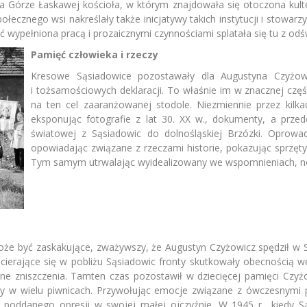
a Górze Łaskawej kościoła, w którym znajdowała się otoczona kul
ołecznego wsi nakreślały także inicjatywy takich instytucji i stowa
wypełniona pracą i prozaicznymi czynnościami splatała się tu z odśw
Pamięć człowieka i rzeczy
Kresowe Sąsiadowice pozostawały dla Augustyna Czyżowi
i tożsamościowych deklaracji. To właśnie im w znacznej czę
na ten cel zaaranżowanej stodole. Niezmiennie przez kilkadz
eksponując fotografie z lat 30. XX w., dokumenty, a przed
światowej z Sąsiadowic do dolnośląskiej Brzózki. Oprow
opowiadając związane z rzeczami historie, pokazując sprzęty 
Tym samym utrwalając wyidealizowany we wspomnieniach, nos
że być zaskakujące, zważywszy, że Augustyn Czyżowicz spędził w Są
Ścierające się w pobliżu Sąsiadowic fronty skutkowały obecnością we
lne zniszczenia. Tamten czas pozostawił w dziecięcej pamięci Czyż
ny w wielu piwnicach. Przywołując emocje związane z ówczesnymi p
ka poddanego opresji w swojej małej ojczyźnie. W 1945 r., kiedy S