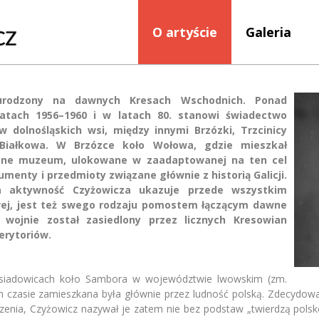
O artyście
Galeria
urodzony na dawnych Kresach Wschodnich. Ponad
atach 1956–1960 i w latach 80. stanowi świadectwo
 dolnośląskich wsi, między innymi Brzózki, Trzcinicy
, Białkowa. W Brzózce koło Wołowa, gdzie mieszkał
asne muzeum, ulokowane w zaadaptowanej na ten cel
menty i przedmioty związane głównie z historią Galicji.
a aktywność Czyżowicza ukazuje przede wszystkim
owej, jest też swego rodzaju pomostem łączącym dawne
 wojnie został zasiedlony przez licznych Kresowian
erytoriów.
ąsiadowicach koło Sambora w województwie lwowskim (zm.
 czasie zamieszkana była głównie przez ludność polską. Zdecydowa
nia, Czyżowicz nazywał je zatem nie bez podstaw „twierdzą polskośc