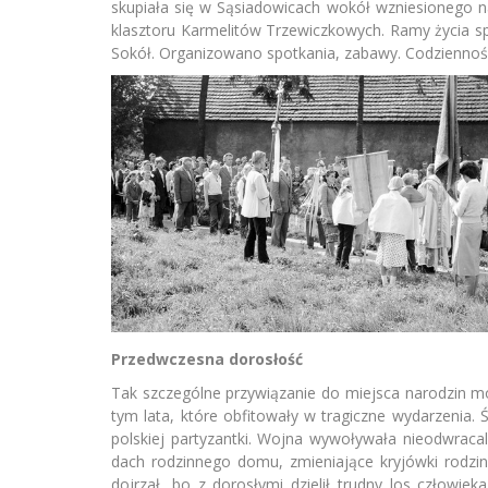
skupiała się w Sąsiadowicach wokół wzniesionego n
klasztoru Karmelitów Trzewiczkowych. Ramy życia sp
Sokół. Organizowano spotkania, zabawy. Codzienność 
Przedwczesna dorosłość
Tak szczególne przywiązanie do miejsca narodzin mo
tym lata, które obfitowały w tragiczne wydarzenia. 
polskiej partyzantki. Wojna wywoływała nieodwraca
dach rodzinnego domu, zmieniające kryjówki rodzi
dojrzał, bo z dorosłymi dzielił trudny los człowie