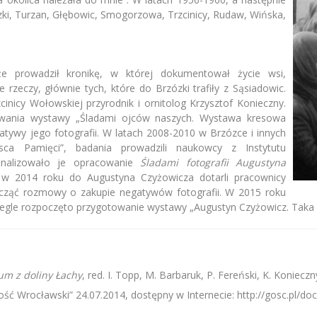
zki, Turzan, Głębowic, Smogorzowa, Trzcinicy, Rudaw, Wińska,
 prowadził kronikę, w której dokumentował życie wsi,
rzeczy, głównie tych, które do Brzózki trafiły z Sąsiadowic.
cinicy Wołowskiej przyrodnik i ornitolog Krzysztof Konieczny.
wania wystawy „Śladami ojców naszych. Wystawa kresowa
gatywy jego fotografii. W latach 2008-2010 w Brzózce i innych
sca Pamięci”, badania prowadzili naukowcy z Instytutu
finalizowało je opracowanie
Śladami fotografii Augustyna
w 2014 roku do Augustyna Czyżowicza dotarli pracownicy
ząć rozmowy o zakupie negatywów fotografii. W 2015 roku
gle rozpoczęto przygotowanie wystawy „Augustyn Czyżowicz. Taka b
um z doliny Łachy
, red. I. Topp, M. Barbaruk, P. Fereński, K. Koniec
Gość Wrocławski” 24.07.2014, dostępny w Internecie: http://gosc.pl/d