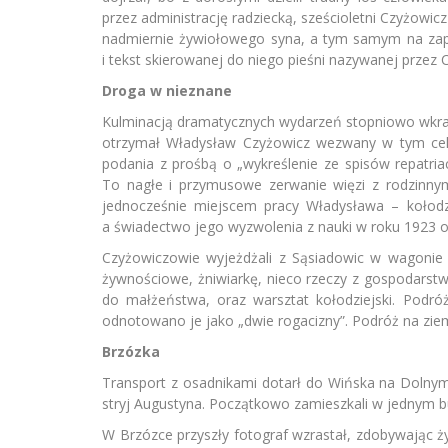
przez administrację radziecką, sześcioletni Czyżowic
nadmiernie żywiołowego syna, a tym samym na zape
i tekst skierowanej do niego pieśni nazywanej przez 
Droga w nieznane
Kulminacją dramatycznych wydarzeń stopniowo wkracz
otrzymał Władysław Czyżowicz wezwany w tym cel
podania z prośbą o „wykreślenie ze spisów repatria
To nagłe i przymusowe zerwanie więzi z rodzinnym
jednocześnie miejscem pracy Władysława – kołodzi
a świadectwo jego wyzwolenia z nauki w roku 1923 
Czyżowiczowie wyjeżdżali z Sąsiadowic w wagonie 
żywnościowe, żniwiarkę, nieco rzeczy z gospodarst
do małżeństwa, oraz warsztat kołodziejski. Podr
odnotowano je jako „dwie rogacizny”. Podróż na ziem
Brzózka
Transport z osadnikami dotarł do Wińska na Dolnym
stryj Augustyna. Początkowo zamieszkali w jednym bu
W Brzózce przyszły fotograf wzrastał, zdobywając ż